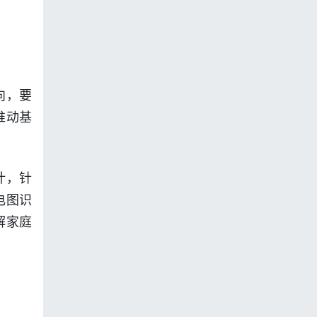
向，要
推动基
计，针
电图识
解家庭