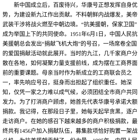
新中国成立后，百废待兴，华康号正想发挥自身优
势，为建设新九江作出贡献。不料朝鲜内战爆发，美帝
武装干涉将战火燃至中朝边境。“抗美援朝，保家卫国”
成为举国上下的共同使命。1951年6月1日，中国人民抗
美援朝总会发出“捐献飞机大炮”的号召，一场席卷全国
的爱国捐献活动就此展开。当时的九江，几千家商户分
散在各地，如何凝聚力量支援前线，成为摆在工商界面
前的重要课题。母亲当时作为新成立的工商联会员之
一，率先响应号召，挺身而出担起了组织重任。她深
知，仅凭一家之力难以成气候，必须团结全市商户共同
发力。为了打消商户顾虑，她首先代表华康号承诺大额
捐款。我记得，在那段日子里，她每天起早贪黑，逐户
走访商户。在她的感召下越来越多的商户积极捐款，最
终共有1456户加入捐献队伍，募集款项恰好购置一架战