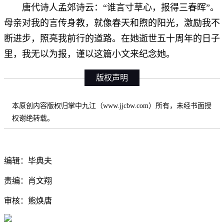
唐代诗人孟郊诗云：“谁言寸草心，报得三春晖”。
母亲对我的言传身教，就像春天和煦的阳光，激励我不
断进步，照亮我前行的道路。在她逝世五十周年的日子
里，我无以为报，谨以这篇小文来纪念她。
版权声明
本原创内容版权归掌中九江（www.jjcbw.com）所有，未经书面授
权谢绝转载。
编辑：毕典夫
责编：肖文翔
审核：熊焕唐