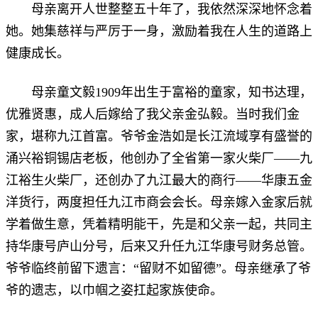
母亲离开人世整整五十年了，我依然深深地怀念着
她。她集慈祥与严厉于一身，激励着我在人生的道路上
健康成长。
母亲童文毅1909年出生于富裕的童家，知书达理，
优雅贤惠，成人后嫁给了我父亲金弘毅。当时我们金
家，堪称九江首富。爷爷金浩如是长江流域享有盛誉的
涌兴裕铜锡店老板，他创办了全省第一家火柴厂——九
江裕生火柴厂，还创办了九江最大的商行——华康五金
洋货行，两度担任九江市商会会长。母亲嫁入金家后就
学着做生意，凭着精明能干，先是和父亲一起，共同主
持华康号庐山分号，后来又升任九江华康号财务总管。
爷爷临终前留下遗言：“留财不如留德”。母亲继承了爷
爷的遗志，以巾帼之姿扛起家族使命。