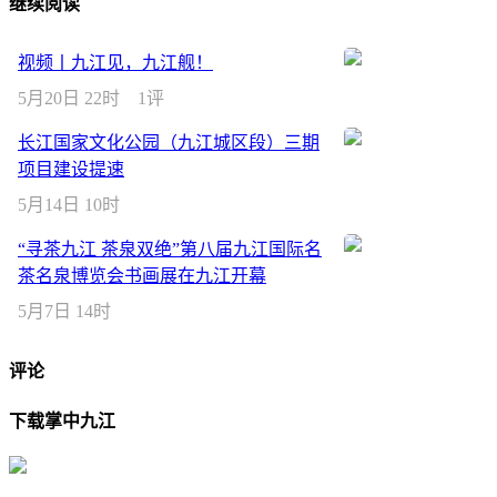
继续阅读
视频丨九江见，九江舰！
5月20日 22时
1评
长江国家文化公园（九江城区段）三期
项目建设提速
5月14日 10时
“寻茶九江 茶泉双绝”第八届九江国际名
茶名泉博览会书画展在九江开幕
5月7日 14时
评论
下载掌中九江