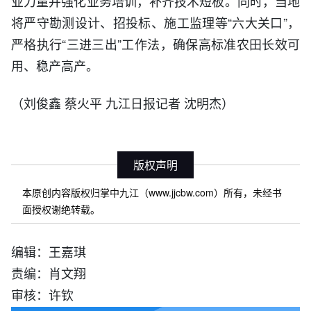
业力量并强化业务培训，补齐技术短板。同时，当地
将严守勘测设计、招投标、施工监理等“六大关口”，
严格执行“三进三出”工作法，确保高标准农田长效可
用、稳产高产。
（
刘俊鑫 蔡火平 九江日报记者 沈明杰）
版权声明
本原创内容版权归掌中九江（www.jjcbw.com）所有，未经书
面授权谢绝转载。
编辑：王嘉琪
责编：肖文翔
审核：许钦