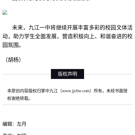
未来，九江一中将继续开展丰富多彩的校园文体活
动，助力学生全面发展，营造积极向上、和谐奋进的校
园氛围。
（胡杨）
版权声明
本原创内容版权归掌中九江（www.jjcbw.com）所有，未经书面授
权谢绝转载。
编辑：左丹