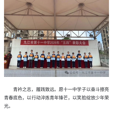
青衿之志，履践致远。愿十一中学子以奋斗擦亮
青春底色，以行动淬炼青年锋芒，以笑脸绽放少年荣
光。