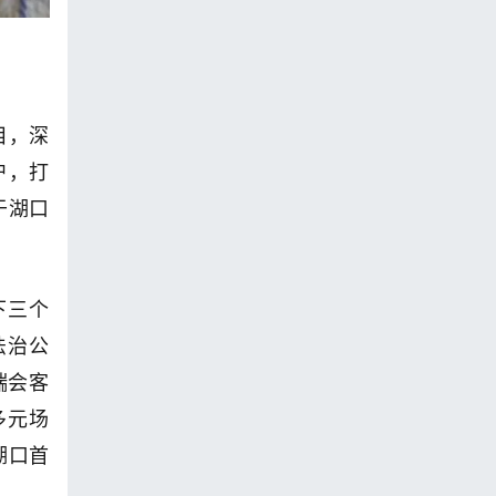
目，深
户，打
于湖口
下三个
法治公
端会客
多元场
湖口首