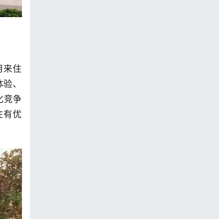
用来住
体验、
化竞争
住有优