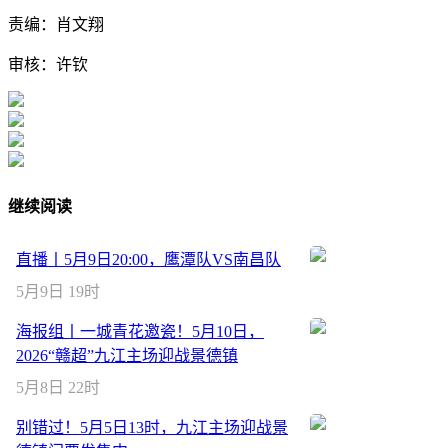
责编：肖文翔
审核：许钦
继续阅读
直播丨5月9日20:00，鹰潭队VS南昌队
5月9日 19时
海报组丨一城青花邀瓷！5月10日，
2026“赣超”九江主场迎战景德镇
5月8日 22时
别错过！5月5日13时，九江主场迎战景