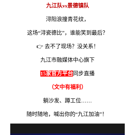
九江队vs景德镇队
浔阳浪撞青花纹，
这场“
浔瓷德比
”，谁能笑到最后？
👉 去不了现场？没关系！
九江市融媒体中心旗下
15家官方平台
同步直播
（文中有福利）
躺沙发、蹲工位……
随时随地，喊出你的“
九江加油
”！