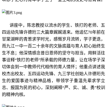
讲座中，陈忠教授以流水的学生、铁打的老师、五
四运动先锋许德珩三大篇章娓娓道来。他追忆70年前在
甘棠湖畔的青葱求学时光，感慨岁月流转，学子更迭，
而九江一中一百二十余年的文脉底蕴与育人初心始终生
生不息；他深情感念昔日恩师的坚守与担当，用鲜活往
事诠释“铁打的老师”所承载的师德力量，让在场学子深
切体会到一中教师代代相传的育人情怀；他重点讲述我
校杰出校友、五四运动先锋、九三学社创始人许德珩先
生的爱国事迹与精神品格，带领学子重温先辈求学立
志、报国为民的初心，深刻阐释“严、实、诚、勇”校训
的精神内核。