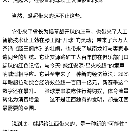
来、热起来，在彼此的球场里读懂彼此的城。
当然，赣超带来的远不止这些。
它带来了省长为揭幕战开球的庄重，也带来了人工
智能技术让王勃在滕王阁“开球”的灵动；带来了六万人
齐诵《滕王阁序》的壮阔，也带来了城南龙灯与客家非
遗同台的细腻。它让安源路矿工人百年前在俱乐部门口
踢球的红色记忆，与今天“辣红安源·星火校超”的童声
呐喊遥相呼应。它甚至带来了一种新的经济算法：2025
年赣超拉动综合经济效益超一百四十亿元，新赛季这个
数字还在攀升。一张球票串联吃住行游购娱，体育流量
转化为消费增量——这不是江西独有的发明，却是江西
最需要的突围。
说到底，赣超给江西带来的，是一种新的“可能性”