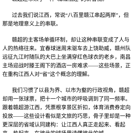
过去我们说江西，常说“八百里赣江串起两岸”，但
那是地理意义上的串联。
赣超的主客场单循环制，却让这种串联变成了人与
人的热络往来。宜春球迷周末驱车去上饶助威，赣州队
远征九江时随队的大巴上坐满穿红色球衣的老乡，南昌
主场迎战时滕王阁下的酒店一房难求——这些场景，正
在重构江西人对“省”这个概念的理解。
我们习惯了以县为界、以市为壑的行政视角，赣超
却用一张球票，把十一个城市的呼吸调到了同一频率。
跟着赣超游江西，凭票根享景区折扣，体育消费券定向
投放——这些设计看似是文旅的巧思，骨子里却是一种
更深层的省域认同建构：让江西人真正走起来、看起