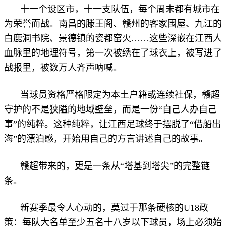
十一个设区市，十一支队伍，每个周末都有城市在
为荣誉而战。南昌的滕王阁、赣州的客家围屋、九江的
白鹿洞书院、景德镇的瓷都窑火……这些深嵌在江西人
血脉里的地理符号，第一次被绣在了球衣上，被写进了
战报里，被数万人齐声呐喊。
当球员资格严格限定为本土户籍或连续社保，赣超
守护的不是狭隘的地域壁垒，而是一份“自己人办自己
事”的纯粹。这种纯粹，让江西足球终于摆脱了“借船出
海”的漂泊感，开始用自己的方言讲述自己的故事。
赣超带来的，更是一条从“塔基到塔尖”的完整链
条。
新赛季最令人心动的，莫过于那条硬核的U18政
策：每队大名单至少五名十八岁以下球员，场上必须始