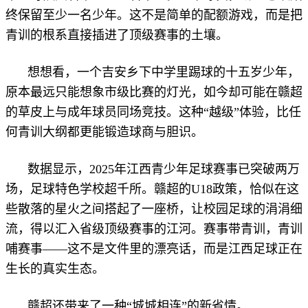
终保留至少一名少年。这不是简单的配额游戏，而是把
青训的根系直接插进了顶级赛事的土壤。
想想看，一个吉安乡下中学里踢球的十五岁少年，
原本最远只能想象市级比赛的灯光，如今却可能在赣超
的草皮上与成年球员同场竞技。这种“越级”体验，比任
何青训大纲都更能锻造球商与胆识。
数据显示，2025年江西青少年足球赛事已突破两万
场，足球特色学校超千所。赣超的U18政策，恰似在这
些散落的星火之间搭起了一座桥，让校园足球的涓涓细
流，得以汇入省级顶级赛事的江河。赛事带青训，青训
哺赛事——这不是文件里的漂亮话，而是江西足球正在
生长的真实生态。
赣超还带来了一种“城城相连”的新省情。