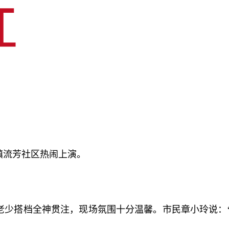
镇流芳社区热闹上演。
老少搭档全神贯注，现场氛围十分温馨。市民章小玲说：