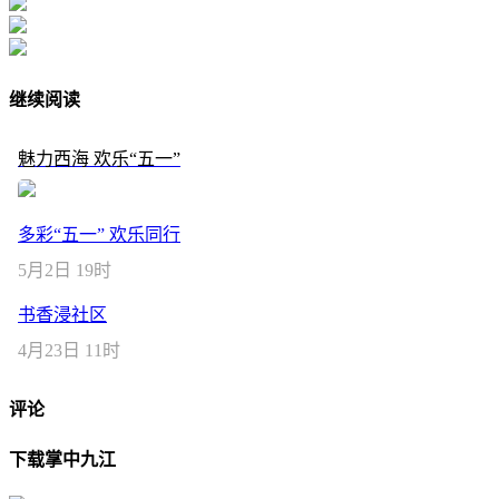
继续阅读
魅力西海 欢乐“五一”
多彩“五一” 欢乐同行
5月2日 19时
书香浸社区
4月23日 11时
评论
下载掌中九江