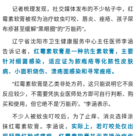
记者梳理发现，社交媒体发布的不少帖子中，红
霉素软膏被视为治疗蚊虫叮咬、唇炎、痤疮、孩子尿
布疹甚至缓解“黑眼圈”的“万能药”。
辽宁省沈阳市卫生健康服务中心主任医师李涵
告诉记者，
红霉素软膏是一种抗生素软膏，主要
针对细菌感染，适应证为脓疱疮等化脓性皮肤
病、小面积烧伤、溃疡面感染和寻常痤疮。
“红霉素软膏是乙类非处方药，这只能说明它不良
反应较少，不需要凭执业医师处方即可自行判断、购
买和使用，但它绝不是‘万能药’。”李涵表示。
不少人被蚊虫叮咬后，为了止痒、消炎选择涂
抹红霉素软膏。李涵说，
实际上，若叮咬处仅出