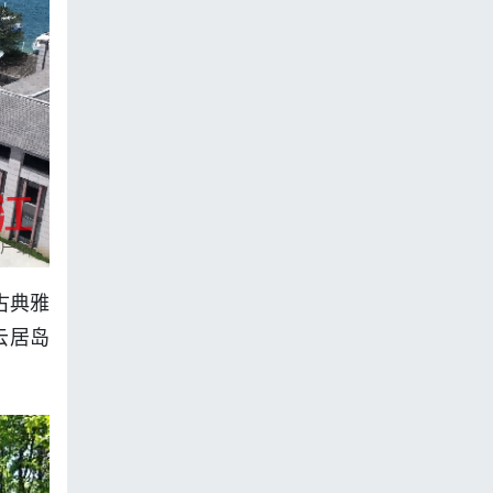
古典雅
云居岛