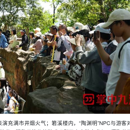
演充满市井烟火气；箬溪楼内，“陶渊明”NPC与游客