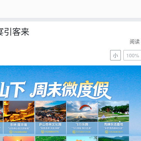
宴引客来
阅读 
小
100%