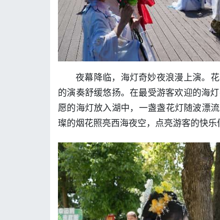
夜幕降临，海灯奇妙夜浪漫上演。花
的演奏舒缓悠扬。在最受游客欢迎的海灯
愿的海灯放入湖中，一盏盏花灯随波漂流
璨的烟花照亮西海夜空，点亮游客的快乐