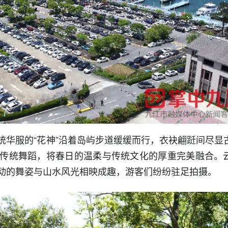
统华服的“花神”沿着岛屿步道缓缓而行，衣袂翩跹间尽显
传统舞蹈，将春日的温柔与传统文化的厚重完美融合。
动的舞姿与山水风光相映成趣，游客们纷纷驻足拍摄。