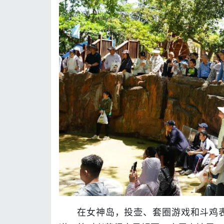
在女神岛，投壶、套圈游戏和斗鸡表