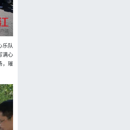
心乐队
写满心
场，璀