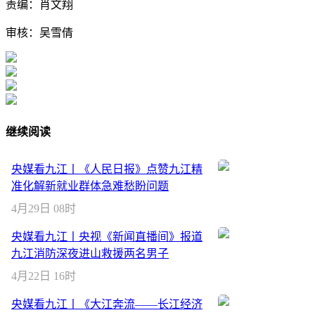
责编：肖文翔
审核：吴雪倩
继续阅读
央媒看九江丨《人民日报》点赞九江精
准化解新就业群体急难愁盼问题
4月29日 08时
央媒看九江丨央视《新闻直播间》报道
九江消防深夜进山救援两名男子
4月22日 16时
央媒看九江丨《大江奔流——长江经济