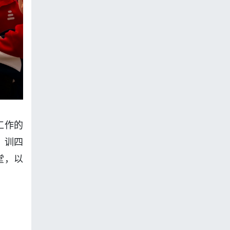
工作的
、训四
堂，以