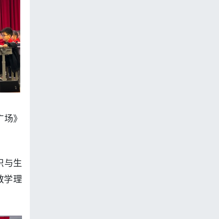
广场》
识与生
教学理