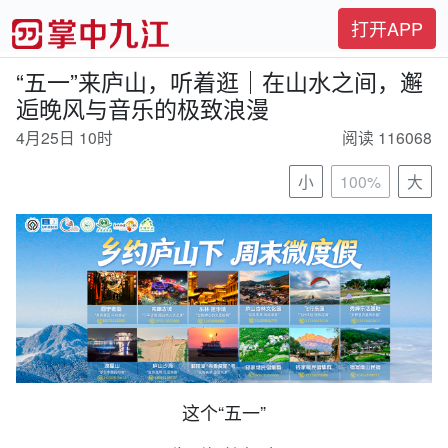
打开APP
“五一”来庐山，听着逛｜在山水之间，邂
逅晚风与音乐的极致浪漫
4月25日 10时
阅读 116068
小
100%
大
这个“五一
”