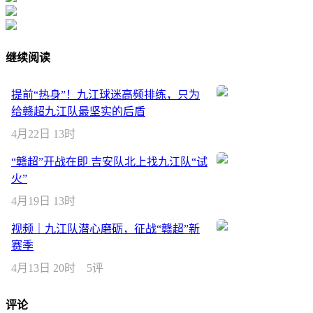
继续阅读
提前“热身”！九江球迷高频排练，只为
给赣超九江队最坚实的后盾
4月22日 13时
“赣超”开战在即 吉安队北上找九江队“试
火”
4月19日 13时
视频｜九江队潜心磨砺，征战“赣超”新
赛季
4月13日 20时
5评
评论