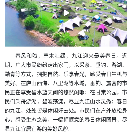
播
放
春风和煦，草木吐绿，九江迎来最美春日。近
期，广大市民纷纷走出家门，以采茶、垂钓、游湖、
踏青等方式，拥抱自然、乐享春光，感受春日生机与
美好。在庐山西海、八里湖等水域，垂钓、露营的市
民正在享受碧水蓝天间的悠然闲暇；在甘棠公园，市
民们乘舟游湖，碧波荡漾，尽显九江山水灵秀；春日
的九江，处处皆是休闲好去处。市民们在户外放松身
心，感受生态之美，一幅幅惬意的春日休闲图景，尽
显九江宜居宜游的美好风貌。