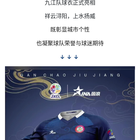
九江队球衣正式亮相
祥云浔阳，上水扬威
既彰显城市个性
也凝聚球队荣誉与球迷期待
↓ ↓ ↓