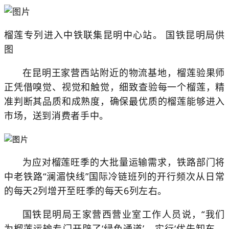
榴莲专列进入中铁联集昆明中心站。 国铁昆明局供
图
在昆明王家营西站附近的物流基地，榴莲验果师
正凭借嗅觉、视觉和触觉，细致查验每一个榴莲，精
准判断其品质和成熟度，确保最优质的榴莲能够进入
市场，送到消费者手中。
为应对榴莲旺季的大批量运输需求，铁路部门将
中老铁路“澜湄快线”国际冷链班列的开行频次从日常
的每天2列增开至旺季的每天6列左右。
国铁昆明局王家营西营业室工作人员说，“我们
为榴莲运输专门开辟了‘绿色通道’，实行‘优先卸车、