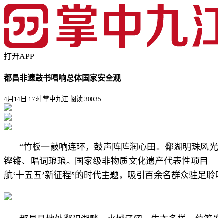
打开APP
都昌非遗鼓书唱响总体国家安全观
4月14日 17时 掌中九江
阅读 30035
“竹板一敲响连环，鼓声阵阵润心田。鄱湖明珠风光
铿锵、唱词琅琅。国家级非物质文化遗产代表性项目—
航‘十五五’新征程”的时代主题，吸引百余名群众驻足聆