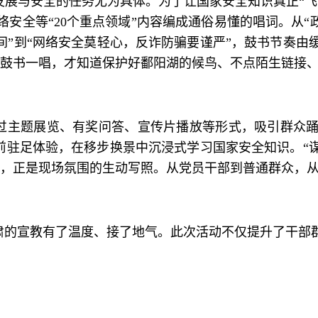
发展与安全的任务尤为具体。为了让国家安全知识真正“飞
安全等“20个重点领域”内容编成通俗易懂的唱词。从“
间”到“网络安全莫轻心，反诈防骗要谨严”，鼓书节奏
听鼓书一唱，才知道保护好鄱阳湖的候鸟、不点陌生链接、
通过主题展览、有奖问答、宣传片播放等形式，吸引群众
装置前驻足体验，在移步换景中沉浸式学习国家安全知识。
，正是现场氛围的生动写照。从党员干部到普通群众，从
肃的宣教有了温度、接了地气。此次活动不仅提升了干部