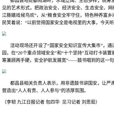
都昌县地处鄱阳湖畔，水域辽阔、生态多样，统筹
见的艺术形式，把政治安全、经济安全、生态安全、网络
江豚嬉戏候鸟欢”，从“粮食安全牢守住，特色种养富乡
民笑着说：“以前觉得国家安全是电视里的大事，今天
活动现场还开设了“国家安全知识宣传大集市”，
园，在“20个重点领域安全”和“十个坚持”互动打卡
筹兼顾两手硬，安全护航发展宽”——鼓书唱到的这一句
都昌县相关负责人表示，用非遗鼓书讲国安，让严
营造出“人人有责、人人参与”的浓厚氛围。
（李韧 九江日报记者 包四华 见习记者 刘思茹）