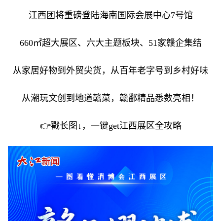
江西团将重磅登陆海南国际会展中心7号馆
660㎡超大展区、六大主题板块、51家赣企集结
从家居好物到外贸尖货，从百年老字号到乡村好味
从潮玩文创到地道赣菜，赣鄱精品悉数亮相！
👉戳长图↓，一键get江西展区全攻略