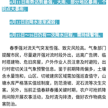
4月11日雨势达到最强，大雨、部分地区暴雨，个
别点大暴雨；
4月12日后降水逐渐减弱；
4月15日～16日仍有一次降水过程，需持续警惕。
春季强对流天气突发性强、致灾风险高。气象部门
提醒市民，尽量避开强对流时段外出，远离广告牌、临
时搭建物、危旧房屋，户外作业人员注意及时避险，出
行时密切关注气象预警信息。鉴于前期降雨偏多，土壤
含水量饱和，山区、切坡建房区域需加强巡查值守，山
塘水库严格落实值班制度，防范滑坡、泥石流等次生灾
害。另外，当前正值春耕春播关键时期，农户可抢抓降
雨间隙开展农事活动，及时清沟排渍，做好农作物病虫
害防治。