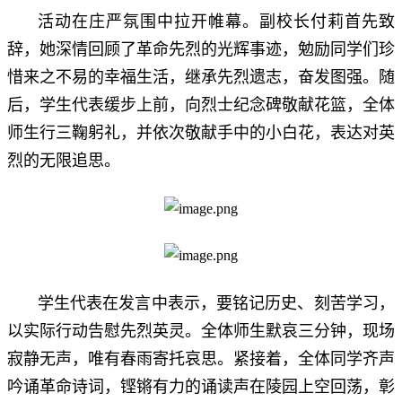
活动在庄严氛围中拉开帷幕。副校长付莉首先致
辞，她深情回顾了革命先烈的光辉事迹，勉励同学们珍
惜来之不易的幸福生活，继承先烈遗志，奋发图强。随
后，学生代表缓步上前，向烈士纪念碑敬献花篮，全体
师生行三鞠躬礼，并依次敬献手中的小白花，表达对英
烈的无限追思。
学生代表在发言中表示，要铭记历史、刻苦学习，
以实际行动告慰先烈英灵。全体师生默哀三分钟，现场
寂静无声，唯有春雨寄托哀思。紧接着，全体同学齐声
吟诵革命诗词，铿锵有力的诵读声在陵园上空回荡，彰