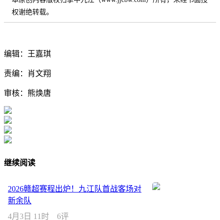
权谢绝转载。
编辑：王嘉琪
责编：肖文翔
审核：熊焕唐
继续阅读
2026赣超赛程出炉！九江队首战客场对
新余队
4月3日 11时
6评