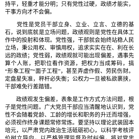
持平，轻重才能分明；只有党性过硬，政绩才能实，
干事方向才不会偏。
党性是党员干部立身、立业、立言、立德的基
石，说到底就是立场问题，政绩观则是党性在具体工
作中的投射和体现。党性强，干部就会始终站稳人民
立场，秉公用权、审慎用权，追求实实在在、利在长
远的政绩；党性弱，政绩观就可能出现偏差，遇事先
算个人账，把职位看作资源，把权力当成筹码，搞
“形象工程”“面子工程”，甚至弄虚作假、劳民伤财。
定盘星失准，秤杆必失衡；公权力一旦被私欲裹挟，
干部难免行差踏错。
政绩观发生偏差，表象是工作方式方法问题，根
子是党性问题。广大党员干部应当清醒地认识到，党
性不会随着党龄、工龄的增长和职务的升迁而增强，
必须视作终身课题常修常炼。要坚持以理论武装固本
培元，以严肃党内政治生活砥砺初心，以科学考核评
价树立导向，以严格管理监督及时纠偏，将对党忠