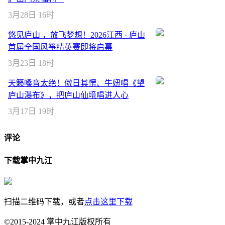
3月28日 16时
悠见庐山 ，放飞梦想！2026江西 · 庐山
首届全国风筝精英赛即将启幕
3月23日 18时
天籁嗓音太绝！傲日其愣、牛妞唱《望
庐山瀑布》，把庐山仙境唱进人心
3月17日 19时
评论
下载掌中九江
扫描二维码下载，或者
点击这里下载
©2015-2024 掌中九江版权所有