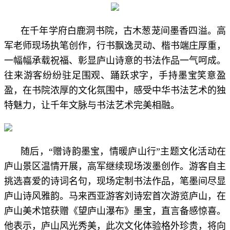
在千年学府白鹿洞书院，古木葱茏间墨香四溢。高
军老师现场执笔创作，行书飘逸灵动、楷书端庄厚重，
一幅幅承载祝福、彰显庐山诗意的书法作品一气呵成。
往来游客纷纷驻足围观、踊跃求字，手持墨宝笑意盈
盈，在书院浓厚的文化氛围中，感受中华书法艺术的独
特魅力，让千年文脉与书法艺术完美相融。
随后，“赠诗韵墨宝，情暖庐山行”主题文化活动在
庐山景区温情开展，高军继续现场泼墨创作。游客自主
挑选喜爱的诗词名句，现场定制书法作品，笔墨间尽显
庐山诗风雅韵。马来西亚游客刘诗宏首次游览庐山，在
庐山美术馆获赠《望庐山瀑布》墨宝，直言备感惊喜。
他表示，庐山风光秀美，此次文化体验格外珍贵，将向