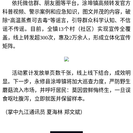
依托微信群、朋友圈等平台，涂埠镇高频转发官方
科普视频、警示案例和应急知识，图文并茂的内容，破
除“高温蒸煮可去毒”等谣言，引导群众科学认知、不信
谣不传谣。目前，全镇13个村（社区）实现宣传全覆
盖，线上转发超300次，惠及2万余人，形成立体化宣传
矩阵。
活动累计发放单页数千张，线上线下结合，成效明
显。下一步，永修县涂埠镇将加大巡查力度，严防野生
蘑菇流入市场，并呼吁居民：莫因尝鲜悔终生，一旦误
食呕吐腹泻，立即就医并保留样本。
（掌中九江通讯员 夏海林 郑文斌）