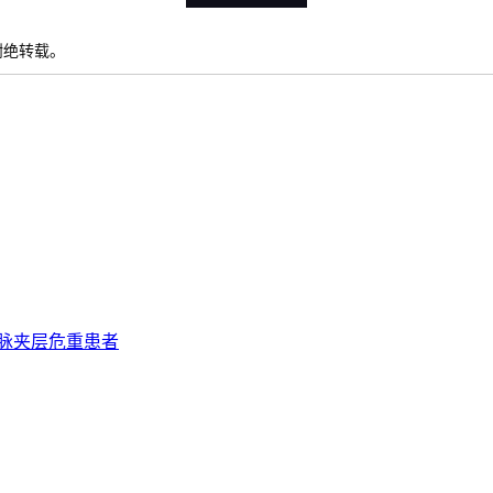
权谢绝转载。
脉夹层危重患者