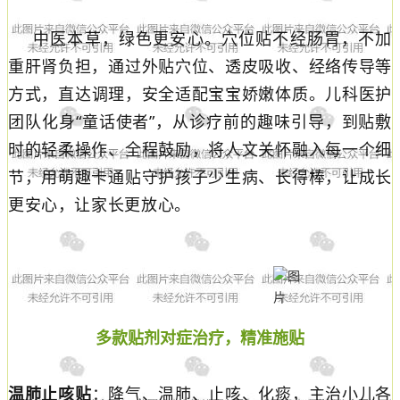
中医本草，绿色更安心。穴位贴不经肠胃
，不加
重肝肾负担，通过外贴穴位、透皮吸收、
经络传导等
方式
，
直达调理，安全适配宝宝娇嫩体质。儿科医护
团队化身
“
童话使者
”
，从诊疗前的趣味引导，到贴敷
时的轻柔操作、全程鼓励，将人文关怀融入每一个细
节，用萌趣卡通贴守护孩子少生病、长得棒，让成长
更安心，让家长更放心。
多款贴剂对症治疗，精准施贴
温肺止咳贴
：降气、温肺、止咳、化痰，主治小儿各