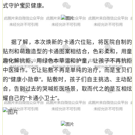
式守护宝贝健康。
据了解，本次焕新的卡通穴位贴，将医院自制的
贴剂和萌趣造型的卡通图案相结合，色彩柔和，用童
趣化解抗拒，用绿色本草温和护童，让孩子不再抗拒
中医操作
。
它让
贴敷不再是
单纯的治疗
，而是宝贝
们
的
“
健康小勋章
”。贴敷时，
孩子们自主挑选、主动配
合，告别过去的哭喊拒医场景，取而代之的是互相炫
耀自己的
“
卡通小卫士
”
。