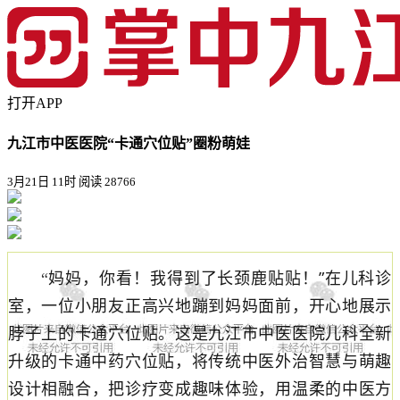
打开APP
九江市中医医院“卡通穴位贴”圈粉萌娃
3月21日 11时
阅读 28766
妈妈，你看！我得到了长颈鹿贴贴！
”
在
儿科诊
“
室，一位小朋友正高兴地
蹦到妈妈面前，开心地展示
脖子上的卡通穴位贴。这是
九江市中医医院
儿科全新
升级的卡通中药穴位贴，将传统中医外治智慧与萌趣
设计
相融合
，把诊疗变成趣味体验，用温柔的中医方