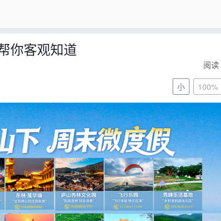
帮你客观知道
阅读 
小
100%