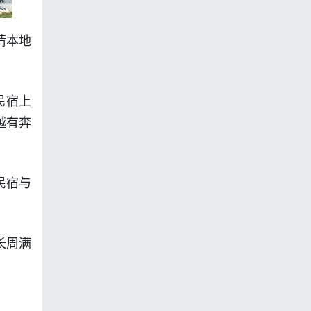
请本地
民宿上
越有奔
民宿与
长周满