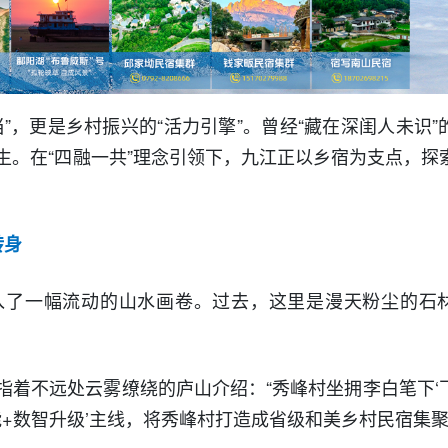
”，更是乡村振兴的“活力引擎”。曾经“藏在深闺人未识”
生。在“四融一共”理念引领下，九江正以乡宿为支点，探
径。
转身
入了一幅流动的山水画卷。过去，这里是漫天粉尘的石
指着不远处云雾缭绕的庐山介绍：“秀峰村坐拥李白笔下‘
能+数智升级’主线，将秀峰村打造成省级和美乡村民宿集聚