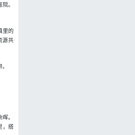
庭院。
镇里的
资源共
带。
余晖。
里，搭