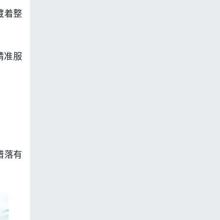
藏着整
精准服
错落有