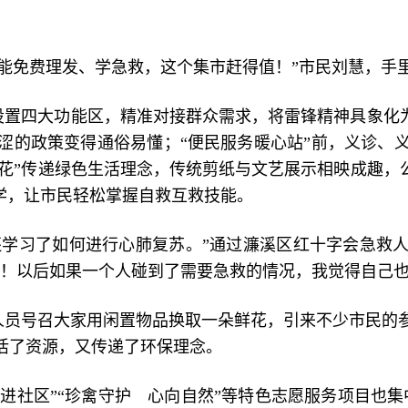
能免费理发、学急救，这个集市赶得值！”市民刘慧，手
设置四大功能区，精准对接群众需求，将雷锋精神具象化
涩的政策变得通俗易懂；“便民服务暖心站”前，义诊、
物换花”传递绿色生活理念，传统剪纸与文艺展示相映成趣，
学，让市民轻松掌握自救互救技能。
还学习了如何进行心肺复苏。”通过濂溪区红十字会急救
快！以后如果一个人碰到了需要急救的情况，我觉得自己也
作人员号召大家用闲置物品换取一朵鲜花，引来不少市民的
活了资源，又传递了环保理念。
进社区”“珍禽守护 心向自然”等特色志愿服务项目也