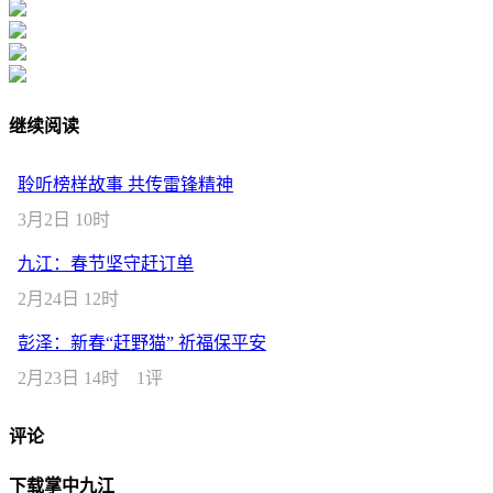
继续阅读
聆听榜样故事 共传雷锋精神
3月2日 10时
九江：春节坚守赶订单
2月24日 12时
彭泽：新春“赶野猫” 祈福保平安
2月23日 14时
1评
评论
下载掌中九江