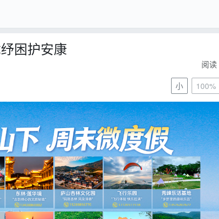
忧纾困护安康
阅读 
小
100%