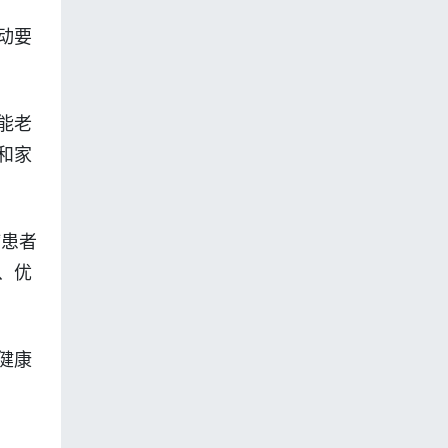
动要
能老
和家
病患者
、优
健康