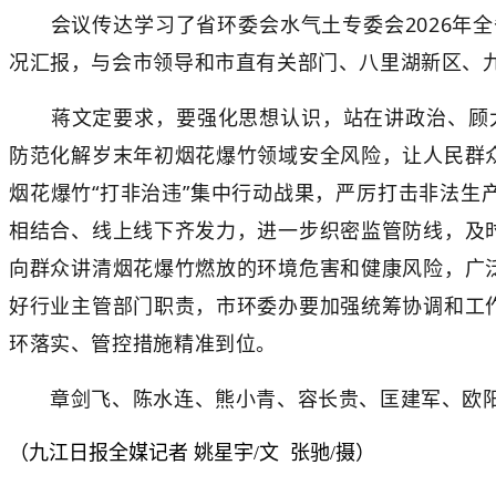
会议传达学习了省环委会水气土专委会2026年全
况汇报，与会市领导和市直有关部门、八里湖新区、
蒋文定要求，要强化思想认识，站在讲政治、顾大局
防范化解岁末年初烟花爆竹领域安全风险，让人民群
烟花爆竹“打非治违”集中行动战果，严厉打击非法
相结合、线上线下齐发力，进一步织密监管防线，及
向群众讲清烟花爆竹燃放的环境危害和健康风险，广
好行业主管部门职责，市环委办要加强统筹协调和工
环落实、管控措施精准到位。
章剑飞、陈水连、熊小青、容长贵、匡建军、欧阳
（九江日报全媒记者 姚星宇/文 张驰/摄）