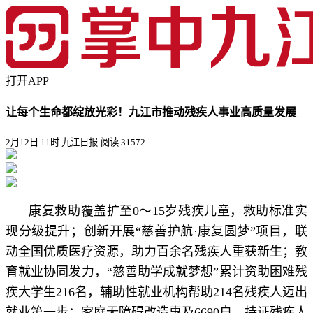
打开APP
让每个生命都绽放光彩！九江市推动残疾人事业高质量发展
2月12日 11时 九江日报
阅读 31572
康复救助覆盖扩至0～15岁残疾儿童，救助标准实
现分级提升；创新开展“慈善护航·康复圆梦”项目，联
动全国优质医疗资源，助力百余名残疾人重获新生；教
育就业协同发力，“慈善助学成就梦想”累计资助困难残
疾大学生216名，辅助性就业机构帮助214名残疾人迈出
就业第一步；家庭无障碍改造惠及6690户，持证残疾人