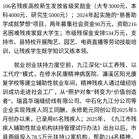
106名残疾高校新生发放省级奖励金（大专3000元、本
科4000元、研究生5000元）；2024年起实施的“慈善助
学成就梦想”项目，两年募集社会资金90万元，资助216
名困难残疾家庭大学生；市级残保金安排534万元，支
持市、县特校开展陶艺、园艺、电商直播等劳动技能培
训，让残疾学生既学知识又练本领。
就业创业扶持力度空前，九江深化“以工养残、以
工代疗”模式，在修水民康精神病医院、濂溪区阳光康
复学校等建立辅助性就业车间，精神残疾人通过缝纫培
训成功走进社会工厂，从“照护对象”转变为“价值创造
者”。瑞昌华瑞缝纫线有限公司、中石化九江分公司等
企业实现残疾人同工同酬，永修乾元同创公司2025年5
月创办以来，已录用85名残疾人；2025年，《九江市残
疾人辅助性就业机构扶持管理试行办法》出台以后，市
县两级投入78.5万元扶持12家机构，帮助214名精神、