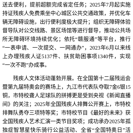
送去便利，提前超额完成省定任务；2025年7月起实施
持证残疾人免费乘坐中心城区公共交通政策，并优化车
辆无障碍设施，出行便利度极大提升；组织无障碍体验
督导队对公交线路、景区场馆等进行督导，推动公共场
所无障碍环境持续优化；依托“赣服通”等平台，推行
“一表申请、一次提交、一网通办”，2023年6月以来线
上办理残疾人证5137件、扶贫助困事项1340件，实现
“一次不跑”办成事。
残疾人文体活动蓬勃开展。在全国第十二届残运会
暨第九届特奥会的赛场上，九江市代表队夺取7金6银15
铜，市特校聋人足球队的拼搏更是受到央视《新闻直播
间》的关注；2025年全国残疾人排舞公开赛上，市特校
排舞队勇夺三项特等奖；市特校节目《最好的未来》获
全国残疾人艺术汇演一类节目奖项；成功承办2025年孤
独症智慧星快乐骑行公益活动、全省“全国特奥日”活