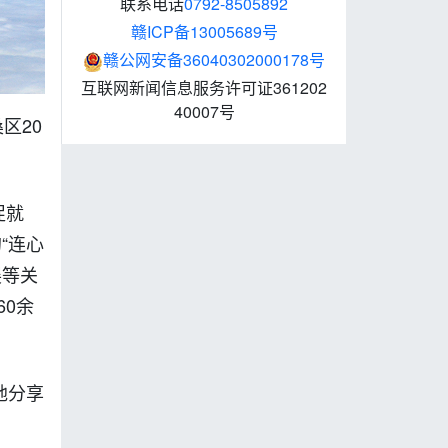
联系电话
0792-8505892
赣ICP备13005689号
赣公网安备36040302000178号
互联网新闻信息服务许可证361202
40007号
区20
促就
“连心
展等关
0余
。
地分享