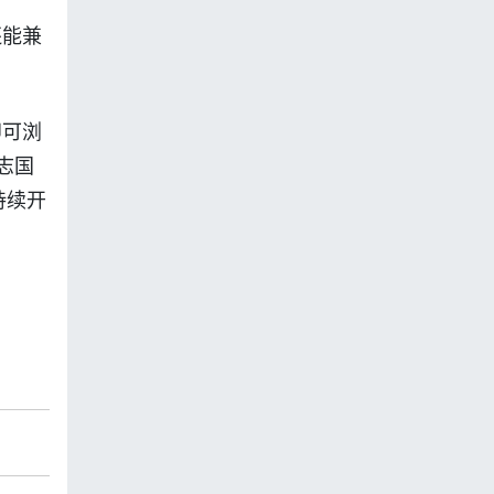
还能兼
即可浏
志国
持续开