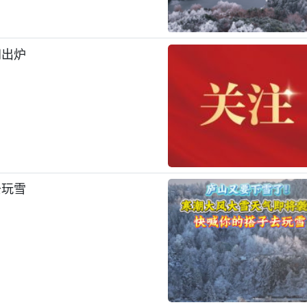
间出炉
去玩雪