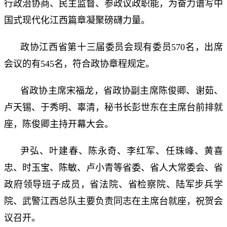
行政治协商、民主监督、参政议政职能，为奋力谱写中
国式现代化江西篇章凝聚磅礴力量。
政协江西省第十三届委员会现有委员570名，出席
会议的有545名，符合政协章程规定。
省政协主席宋福龙，省政协副主席陈俊卿、谢茹、
卢天锡、于秀明、辜清，秘书长彭世东在主席台前排就
座，陈俊卿主持开幕大会。
尹弘、叶建春、陈永奇、李红军、任珠峰、黄喜
忠、时玉宝、陈敏、卢小青等省委、省人大常委会、省
政府领导班子成员，省法院、省检察院、陆军步兵学
院、武警江西总队主要负责同志在主席台就座，祝贺会
议召开。