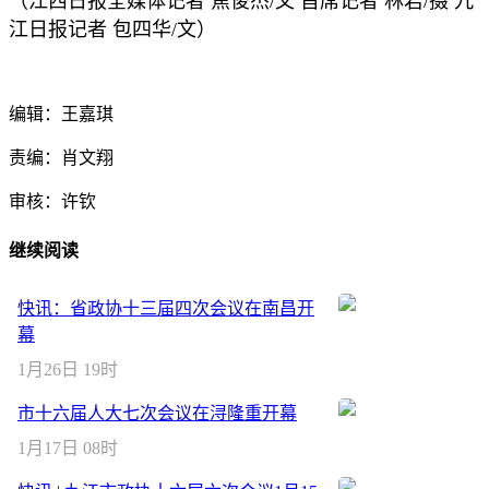
（江西日报全媒体记者 焦俊杰/文 首席记者 林君/摄 九
江日报记者 包四华/文）
编辑：王嘉琪
责编：肖文翔
审核：许钦
继续阅读
快讯：省政协十三届四次会议在南昌开
幕
1月26日 19时
市十六届人大七次会议在浔隆重开幕
1月17日 08时