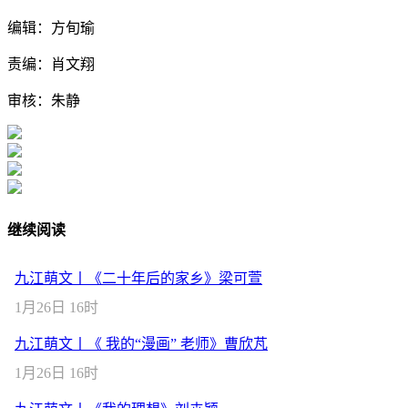
编辑：方旬瑜
责编：肖文翔
审核：朱静
继续阅读
九江萌文丨《二十年后的家乡》梁可萱
1月26日 16时
九江萌文丨《 我的“漫画” 老师》曹欣芃
1月26日 16时