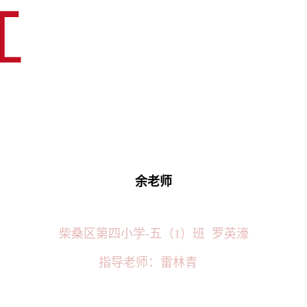
余老师
柴桑区第四小学-五（1）班 罗英濠
指导老师：雷林青