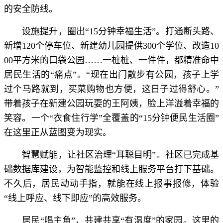
的安全防线。
设施提升，圈出“15分钟幸福生活”。打通断头路、
新增120个停车位、新建幼儿园提供300个学位、改造10
00平方米的口袋公园……一桩桩、一件件，都精准命中
居民生活的“痛点”。“现在出门散步有公园，孩子上学
过个马路就到，买菜购物也方便，这日子过得舒心。”
带着孩子在新建公园玩耍的王阿姨，脸上洋溢着幸福的
笑容。一个“衣食住行学”全覆盖的“15分钟便民生活圈”
在这里正从蓝图变为现实。
智慧赋能，让社区治理“耳聪目明”。社区已完成基
础数据库建设，为智能监控和线上服务平台打下基础。
不久后，居民动动手指，就能在线上报事报修，体验
“线上呼应、线下即应”的高效服务。
居民“唱主角”，共建共享“有温度”的家园。这里的