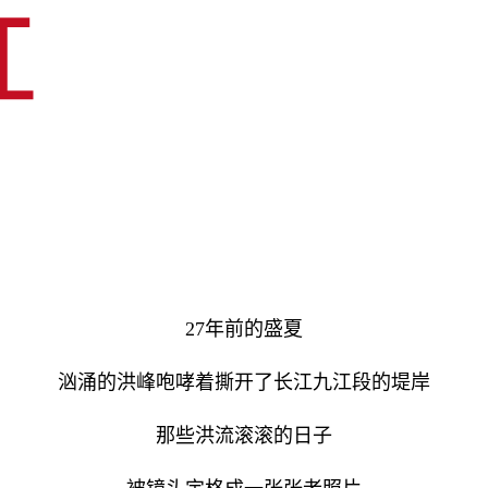
27
年前的盛夏
汹涌的洪峰咆哮着撕开了长江九江段的堤岸
那些洪流滚滚的日子