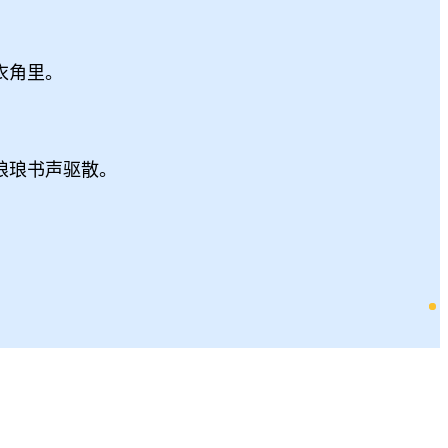
衣角里。
琅琅书声驱散。