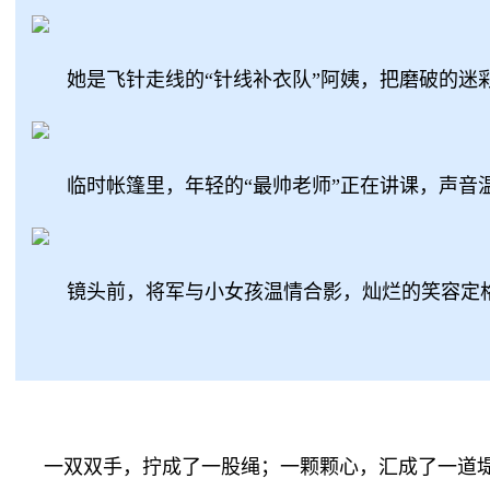
她是飞针走线的“针线补衣队”阿姨，把磨破的
临时帐篷里，年轻的“最帅老师”正在讲课，声
镜头前，将军与小女孩温情合影，灿烂的笑容定
一双双手，拧成了一股绳；一颗颗心，汇成了一道