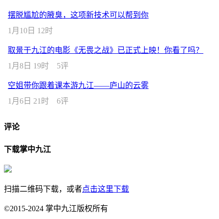
摆脱尴尬的腋臭，这项新技术可以帮到你
1月10日 12时
取景于九江的电影《无畏之战》已正式上映！你看了吗？
1月8日 19时
5评
空姐带你跟着课本游九江——庐山的云雾
1月6日 21时
6评
评论
下载掌中九江
扫描二维码下载，或者
点击这里下载
©2015-2024 掌中九江版权所有