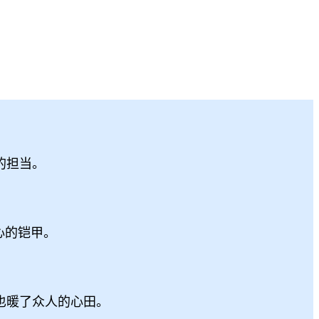
的担当。
心的铠甲。
也暖了众人的心田。