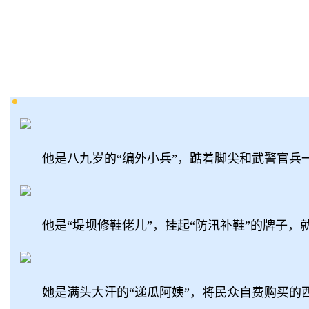
他是八九岁的“编外小兵”，踮着脚尖和武警官
他是“堤坝修鞋佬儿”，挂起“防汛补鞋”的牌子
她是满头大汗的“递瓜阿姨”，将民众自费购买