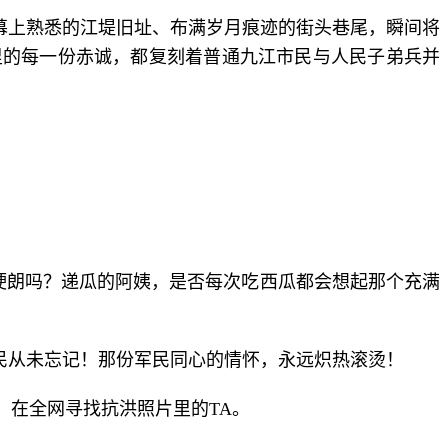
幕上熟悉的江堤旧址、布满岁月痕迹的街头巷尾，瞬间将
里的每一份赤诚，都复刻着普通九江市民与人民子弟兵并
还硬朗吗？递瓜的阿姨，是否每次吃西瓜都会想起那个充满
民从未忘记！那份军民同心的情怀，永远炽热滚烫！
，在全网寻找抗洪照片里的TA。