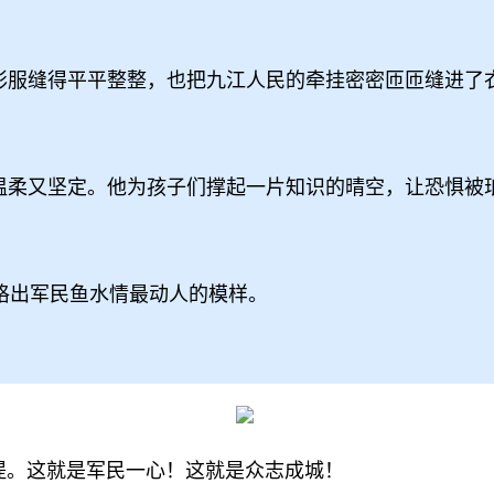
迷彩服缝得平平整整，也把九江人民的牵挂密密匝匝缝进了
音温柔又坚定。他为孩子们撑起一片知识的晴空，让恐惧被
格出军民鱼水情最动人的模样。
堤。这就是军民一心！这就是众志成城！