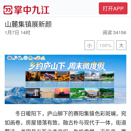
打开APP
山麓集镇展新颜
1月7日 14时
阅读 34156
小
100%
大
冬日暖阳下，庐山脚下的赛阳集镇色彩斑斓，宛
如画卷，房屋错落有致，融古朴与现代于一体，街道