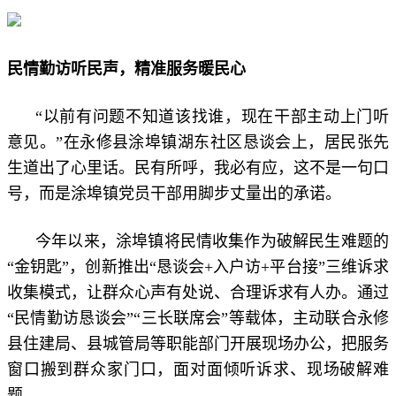
民情勤访听民声，精准服务暖民心
“以前有问题不知道该找谁，现在干部主动上门听
意见。”在永修县涂埠镇湖东社区恳谈会上，居民张先
生道出了心里话。民有所呼，我必有应，这不是一句口
号，而是涂埠镇党员干部用脚步丈量出的承诺。
今年以来，涂埠镇将民情收集作为破解民生难题的
“金钥匙”，创新推出“恳谈会+入户访+平台接”三维诉求
收集模式，让群众心声有处说、合理诉求有人办。通过
“民情勤访恳谈会”“三长联席会”等载体，主动联合永修
县住建局、县城管局等职能部门开展现场办公，把服务
窗口搬到群众家门口，面对面倾听诉求、现场破解难
题。