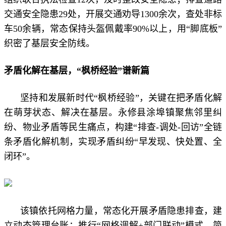
交通安全隐患29处，开展交通劝导1300余次，查处非标
车50余辆，常态保持头盔佩戴率90%以上，用“脚底板”
织密了基层安全防线。
矛盾化解在基层，“枫桥经验”谱新篇
坚持和发展新时代“枫桥经验”，关键在把矛盾化解
在萌芽状态、解决在基层。永修县涂埠镇聚焦邻里纠
纷、物业矛盾等民生痛点，构建“排查-调处-回访”全链
条矛盾化解机制，实现矛盾纠纷“早发现、快处置、全
闭环”。
该镇依托网格力量，常态化开展矛盾隐患排查，建
立动态管理台账；推行“网格调解+部门联动”模式，简