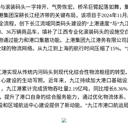
码头与滚装码头一字排开、气势恢宏。桥吊巨臂起落如舞，
团深耕长江经济带的关键布局，该项目于2024年11月启动
流程，创下长江流域同类码头建设的“上港速度”与“九江效
吨货物、36万辆商品车，填补了江西专业化滚装码头的设施
通过能力和港口集散功能。上港集团九江港务有限公司副总
球的物流网络。从九江到上海的航行时间压缩了15%。
江港实现从传统内河码头到现代化综合性物流枢纽的转型
中心建设的生动写照。近年来，九江持续加大港口基础设
，九江港累计完成货物吞吐量2.19亿吨，同比增长8.36%
，提升了港口自身的综合服务能力，通过优化物流体系
设和区域航运中心建设提供了新动能。”九江市港口航运