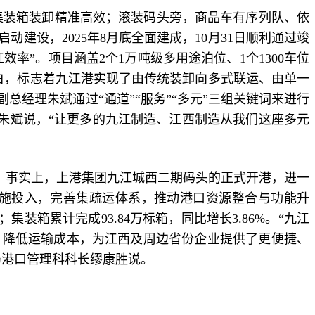
集装箱装卸精准高效；滚装码头旁，商品车有序列队、依
建设，2025年8月底全面建成，10月31日顺利通过竣
率”。项目涵盖2个1万吨级多用途泊位、1个1300车位
空白，标志着九江港实现了由传统装卸向多式联运、由单一
经理朱斌通过“通道”“服务”“多元”三组关键词来进行
”朱斌说，“让更多的九江制造、江西制造从我们这座多元
。事实上，上港集团九江城西二期码头的正式开港，进一
施投入，完善集疏运体系，推动港口资源整合与功能升
；集装箱累计完成93.84万标箱，同比增长3.86%。“九江
、降低运输成本，为江西及周边省份企业提供了更便捷、
局港口管理科科长缪康胜说。