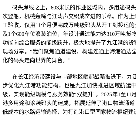
码头岸线之上，
603米长的作业区域内，多用途
次登船，机械轰鸣与江涛声交织成奋进的乐章。作为上港集
工验收，仅用11个月便完成万吨级码头从开工到投运的全
及1个600车位滚装泊位，年设计通过能力达310万
功能向综合服务的能级跃升，极大地提升了九江港的货物
现场分享。“我们聚焦通道建设，构建连通上海港通达全
化的码头走向世界的舞台。”
在长江经济带建设与中部地区崛起战略推进下，九
步优化九江港功能结构，也是九江加快推进区域航运
级，实现能级规模与服务效能“双提升”。2025年1至11月
港多用途和滚装码头的建成，拓展延伸了港口物流通道
低成本的水路运输选择，为打造港口型国家物流枢纽建