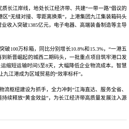
公里优质长江岸线，地处长江经济带、共建“一带一路”倡议的
港区“无缝对接、零距离换乘”，上港集团九江集装箱码头
营业收入突破1385亿元，电子电器、高端装备制造等主导
破100万标箱，同比分别增长10.8%和15.3%，“一港五
再到新晋崛起的城西二期码头，一批重点项目筑牢港口发
联运缩短运输时间5至8天，大幅降低企业物流成本。智慧
让九江港成为区域贸易的“效率标杆”。
物流枢纽建设为抓手，全力冲刺“江海直达、服务全省、
道持续释放“黄金效益”，为长江经济带高质量发展注入源