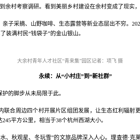
再次来到余村考察调研。看到美丽乡村建设在余村变成了现
亲子采摘、山野咖啡、生态露营等新业态层出不穷。202
成了装满村民“钱袋子”的金山银山。
大余村青年人才社区“青来集”园区记者：项飞 摄
永续：从“小村庄”到“新社群”
保护的脚步从未局限于此。
围内联合周边四个村开展片区组团发展，让生态红利辐射更
245平方公里，相当于38个杭州西湖大小。
戏水、秋观星、冬玩雪”的文旅品牌深入人心。理查德·