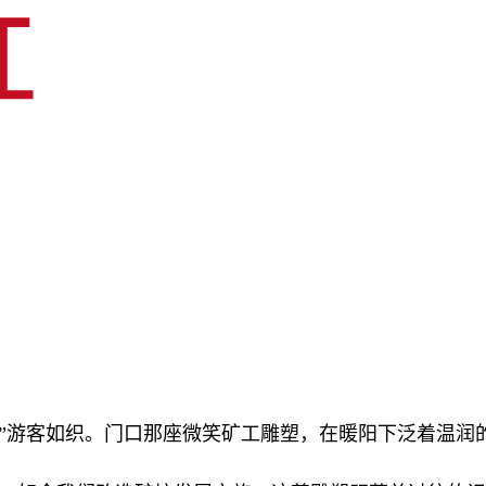
”游客如织。门口那座微笑矿工雕塑，在暖阳下泛着温润