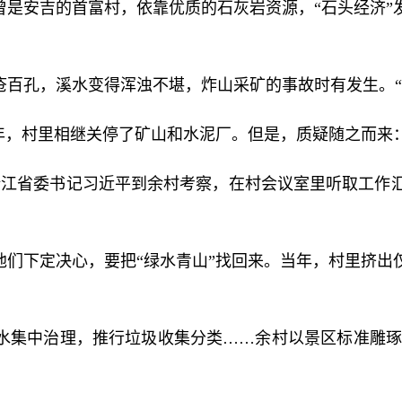
曾是安吉的首富村，依靠优质的石灰岩资源，“石头经济”
疮百孔，溪水变得浑浊不堪，炸山采矿的事故时有发生。“
005年，村里相继关停了矿山和水泥厂。但是，质疑随之而
时任浙江省委书记习近平到余村考察，在村会议室里听取工
他们下定决心，要把“绿水青山”找回来。当年，村里挤出
。
集中治理，推行垃圾收集分类……余村以景区标准雕琢每
。