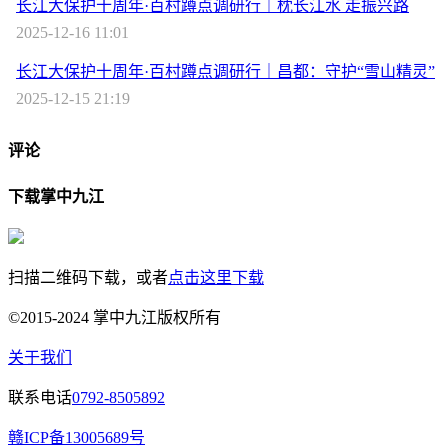
长江大保护十周年·百村蹲点调研行｜枕长江水 走振兴路
2025-12-16 11:01
长江大保护十周年·百村蹲点调研行｜昌都：守护“雪山精灵”
2025-12-15 21:19
评论
下载掌中九江
扫描二维码下载，或者
点击这里下载
©2015-2024 掌中九江版权所有
关于我们
联系电话
0792-8505892
赣ICP备13005689号