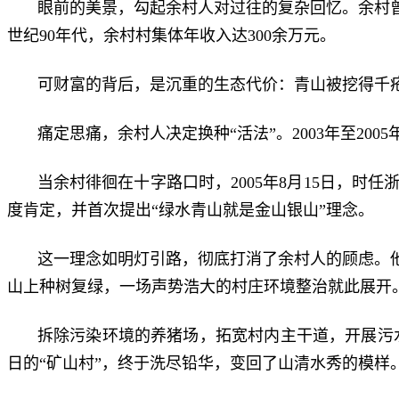
眼前的美景，勾起余村人对过往的复杂回忆。余村
世纪90年代，余村村集体年收入达300余万元。
可财富的背后，是沉重的生态代价：青山被挖得千
痛定思痛，余村人决定换种“活法”。2003年至2
当余村徘徊在十字路口时，2005年8月15日，
度肯定，并首次提出“绿水青山就是金山银山”理念。
这一理念如明灯引路，彻底打消了余村人的顾虑。
山上种树复绿，一场声势浩大的村庄环境整治就此展开
拆除污染环境的养猪场，拓宽村内主干道，开展污水
日的“矿山村”，终于洗尽铅华，变回了山清水秀的模样