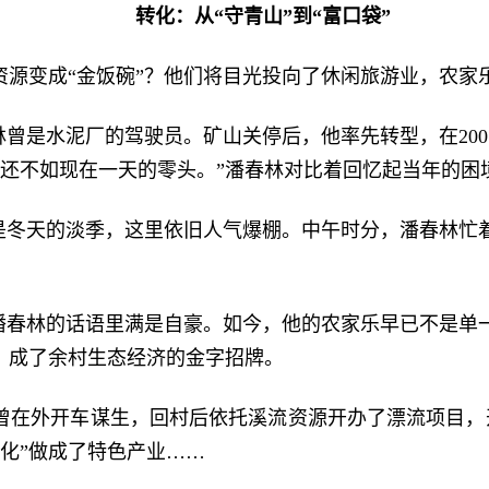
转化：从“守青山”到“富口袋”
资源变成“金饭碗”？他们将目光投向了休闲旅游业，农家
林曾是水泥厂的驾驶员。矿山关停后，他率先转型，在200
入还不如现在一天的零头。”潘春林对比着回忆起当年的困
便是冬天的淡季，这里依旧人气爆棚。中午时分，潘春林忙
”潘春林的话语里满是自豪。如今，他的农家乐早已不是单
，成了余村生态经济的金字招牌。
曾在外开车谋生，回村后依托溪流资源开办了漂流项目，开
化”做成了特色产业……