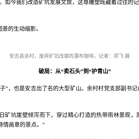
律。如今我们改造矿坑发展文旅，这尊雕塑既藏着过往的记
。
图景的生动缩影。
安吉县余村，废弃矿坑改建的瀑布咖啡。记者：项飞 摄
破局：从“卖石头”到“护青山”
袋子”，也是安吉出了名的大型矿山。余村村党支部副书记
日矿坑崖壁倾泻而下，穿过精心打造的热带雨林景观，
诗情画意的景点。”