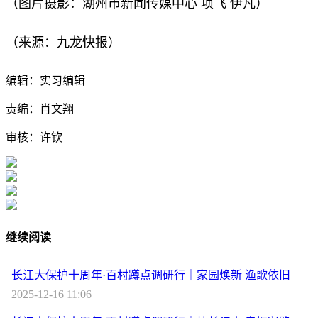
（图片摄影：湖州市新闻传媒中心 项飞 伊凡）
（来源：
九龙快报
）
编辑：实习编辑
责编：肖文翔
审核：许钦
继续阅读
长江大保护十周年·百村蹲点调研行｜家园焕新 渔歌依旧
2025-12-16 11:06