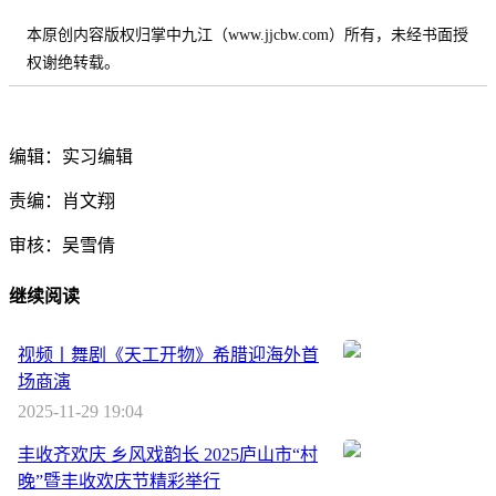
本原创内容版权归掌中九江（www.jjcbw.com）所有，未经书面授
权谢绝转载。
编辑：实习编辑
责编：肖文翔
审核：吴雪倩
继续阅读
视频丨舞剧《天工开物》希腊迎海外首
场商演
2025-11-29 19:04
丰收齐欢庆 乡风戏韵长 2025庐山市“村
晚”暨丰收欢庆节精彩举行