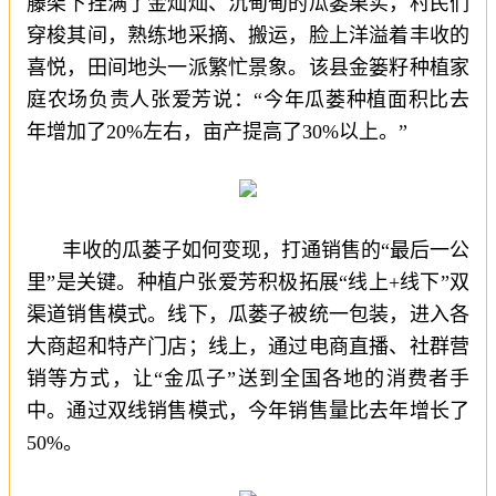
藤架下挂满了金灿灿、沉甸甸的瓜蒌果实，村民们
穿梭其间，熟练地采摘、搬运，脸上洋溢着丰收的
喜悦，田间地头一派繁忙景象。该县金篓籽种植家
庭农场负责人张爱芳说：“今年瓜蒌种植面积比去
年增加了20%左右，亩产提高了30%以上。”
丰收的瓜蒌子如何变现，打通销售的“最后一公
里”是关键。种植户张爱芳积极拓展“线上+线下”双
渠道销售模式。线下，瓜蒌子被统一包装，进入各
大商超和特产门店；线上，通过电商直播、社群营
销等方式，让“金瓜子”送到全国各地的消费者手
中。通过双线销售模式，今年销售量比去年增长了
50%。