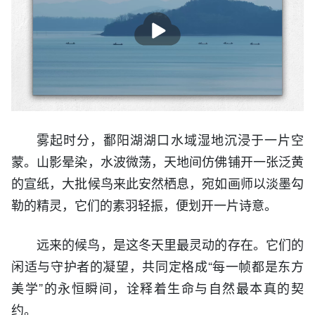
播
放
雾起时分，鄱阳湖湖口水域湿地沉浸于一片空
蒙。山影晕染，水波微荡，天地间仿佛铺开一张泛黄
的宣纸，大批候鸟来此安然栖息，宛如画师以淡墨勾
勒的精灵，它们的素羽轻振，便划开一片诗意。
远来的候鸟，是这冬天里最灵动的存在。它们的
闲适与守护者的凝望，共同定格成“每一帧都是东方
美学”的永恒瞬间，诠释着生命与自然最本真的契
约。