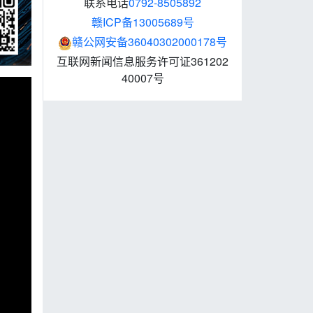
联系电话
0792-8505892
赣ICP备13005689号
赣公网安备36040302000178号
互联网新闻信息服务许可证361202
40007号