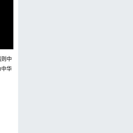
强则中
为中华