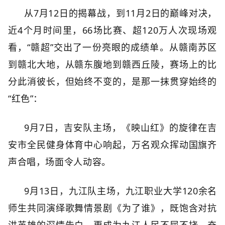
从7月12日的揭幕战，到11月2日的巅峰对决，
近4个月时间里，66场比赛、超120万人次现场观
看，“赣超”交出了一份亮眼的成绩单。从赣南苏区
到赣北大地，从赣东腹地到赣西丘陵，赛场上的比
分此消彼长，但始终不变的，是那一抹贯穿始终的
“红色”：
9月7日，吉安队主场，《映山红》的旋律在吉
安市全民健身体育中心响起，万名观众挥动国旗齐
声合唱，场面令人动容。
9月13日，九江队主场，九江职业大学120余名
师生共同演绎歌舞情景剧《为了谁》，既饱含对抗
洪英雄的深情告白，更成为九江人民不屈不挠、奋