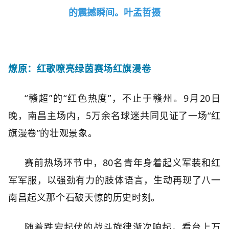
的震撼瞬间。叶孟哲摄
燎原：红歌嘹亮
绿茵赛场红旗漫卷
“赣超”的“红色热度”，不止于赣州。9月20日
晚，南昌主场内，5万余名球迷共同见证了一场“红
旗漫卷”的壮观景象。
赛前热场环节中，80名青年身着起义军装和红
军军服，以强劲有力的肢体语言，生动再现了八一
南昌起义那个石破天惊的历史时刻。
随着跌宕起伏的战斗旋律渐次响起，看台上万