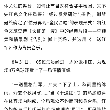
体关注的舞台，如何让节目既符合赛事氛围，又不
失红色文化庄重感？”经过反复研讨与斟酌，谢慧
最终确定了“情景再现+全民合唱”的表现形式：将红
色文旅史诗《长征第一渡》中的经典片段——草鞋
舞和情景剧《告别》搬上赛场，并选用《十送红
军》作为背景音乐。
8月31日，105位演员经过一周紧张排练，为现
场4万名球迷献上了一场深情演绎。
“一送里格红军，介支个下了山，秋雨里格绵
绵，介支个秋风寒……”当《十送红军》的熟悉旋律
在体育场内响起，全场观众不约而同起身合唱，红
色旗帜与手机闪光灯交织成璀璨“星河”，那份跨越